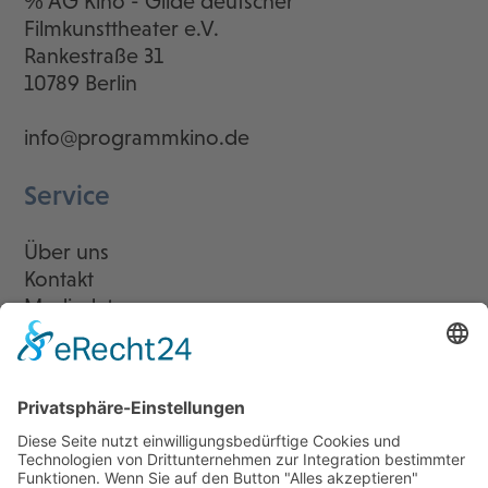
℅ AG Kino - Gilde deutscher
Filmkunsttheater e.V.
Rankestraße 31
10789 Berlin
info@programmkino.de
Service
Über uns
Kontakt
Mediadaten
Newsletter
LogIn
Legal
Impressum