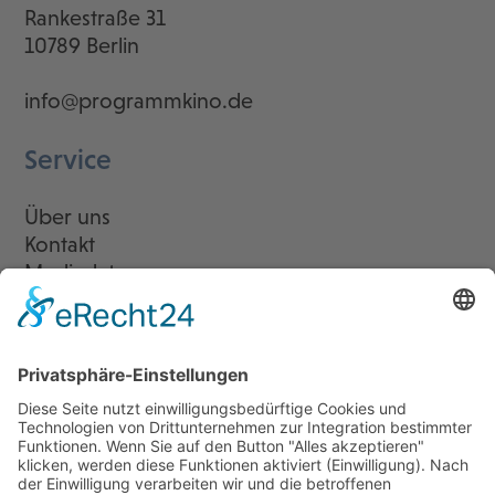
Rankestraße 31
10789 Berlin
info@programmkino.de
Service
Über uns
Kontakt
Mediadaten
Newsletter
LogIn
Legal
Impressum
Datenschutzerklärung