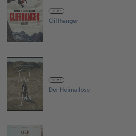
FILME
Cliffhanger
FILME
Der Heimatlose