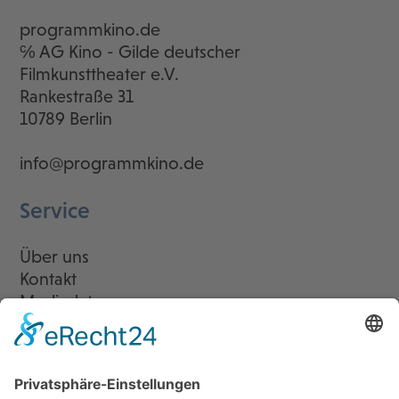
programmkino.de
℅ AG Kino - Gilde deutscher
Filmkunsttheater e.V.
Rankestraße 31
10789 Berlin
info@programmkino.de
Service
Über uns
Kontakt
Mediadaten
Newsletter
LogIn
Legal