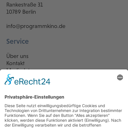
Rankestraße 31
10789 Berlin
info@programmkino.de
Service
Über uns
Kontakt
Mediadaten
Newsletter
LogIn
Legal
Impressum
Datenschutzerklärung