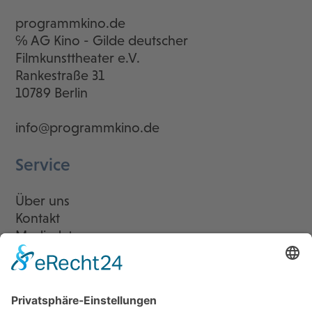
programmkino.de
℅ AG Kino - Gilde deutscher
Filmkunsttheater e.V.
Rankestraße 31
10789 Berlin
info@programmkino.de
Service
Über uns
Kontakt
Mediadaten
Newsletter
LogIn
Legal