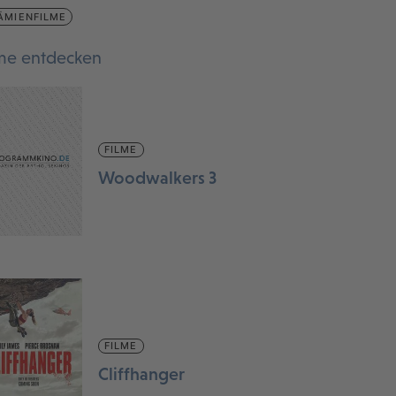
ÄMIENFILME
lme entdecken
FILME
Woodwalkers 3
FILME
Cliffhanger