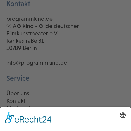
Kontakt
programmkino.de
℅ AG Kino - Gilde deutscher
Filmkunsttheater e.V.
Rankestraße 31
10789 Berlin
info@programmkino.de
Service
Über uns
Kontakt
Mediadaten
Newsletter
LogIn