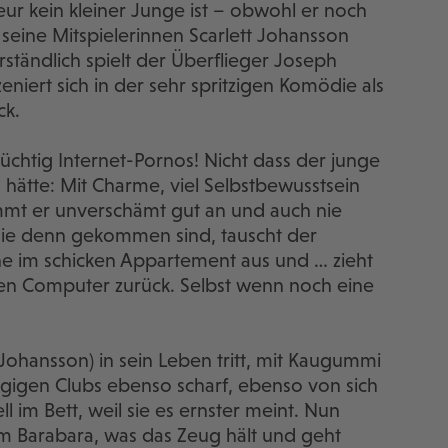
seur kein kleiner Junge ist – obwohl er noch
eine Mitspielerinnen Scarlett Johansson
rständlich spielt der Überflieger Joseph
zeniert sich in der sehr spritzigen Komödie als
ck.
üchtig Internet-Pornos! Nicht dass der junge
ätte: Mit Charme, viel Selbstbewusstsein
mt er unverschämt gut an und auch nie
ie denn gekommen sind, tauscht der
he im schicken Appartement aus und … zieht
 den Computer zurück. Selbst wenn noch eine
t Johansson) in sein Leben tritt, mit Kaugummi
gigen Clubs ebenso scharf, ebenso von sich
l im Bett, weil sie es ernster meint. Nun
m Barabara, was das Zeug hält und geht