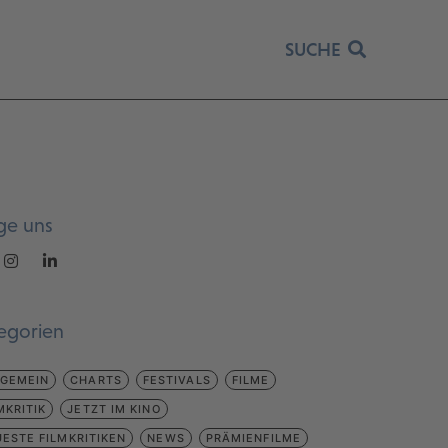
SUCHE
ge uns
egorien
LGEMEIN
CHARTS
FESTIVALS
FILME
MKRITIK
JETZT IM KINO
ESTE FILMKRITIKEN
NEWS
PRÄMIENFILME