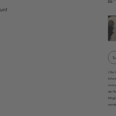
ount
ℹ️ Di
Infor
sind 
der R
Mitgl
werd