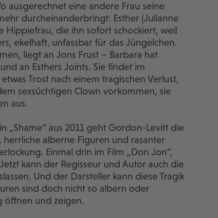
o ausgerechnet eine andere Frau seine
mehr durcheinanderbringt: Esther (Julianne
 Hippiefrau, die ihn sofort schockiert, weil
vers, ekelhaft, unfassbar für das Jüngelchen.
, liegt an Jons Frust – Barbara hat
und an Esthers Joints. Sie findet im
twas Trost nach einem tragischen Verlust,
 dem sexsüchtigen Clown vorkommen, sie
en aus.
in „Shame“ aus 2011 geht Gordon-Levitt die
herrliche alberne Figuren und rasanter
Verlockung. Einmal drin im Film „Don Jon“,
etzt kann der Regisseur und Autor auch die
slassen. Und der Darsteller kann diese Tragik
uren sind doch nicht so albern oder
ig öffnen und zeigen.