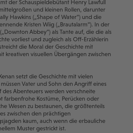
mmt der Schauspieldebütant Henry Lawfull
ittelgroßen und kleinen Rollen, darunter
 Sally Hawkins („Shape of Water“) und die
nnende Kristen Wiig („Brautalarm“). In der
„Downton Abbey“) als Tante auf, die die als
e vorliest und zugleich als Off-Erzählerin
streicht die Moral der Geschichte mit
t kreativen visuellen Übergängen zwischen
enan setzt die Geschichte mit vielen
müssen Vater und Sohn den Angriff eines
f des Abenteuers werden verschneite
gibt farbenfrohe Kostüme, Perücken oder
e Wesen zu bestaunen, die größtenteils
d es zwischen den prächtigen
sjagden kaum, auch wenn die erbauliche
ellem Muster gestrickt ist.