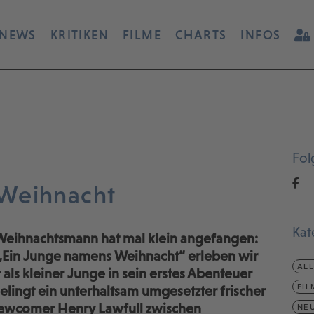
NEWS
KRITIKEN
FILME
CHARTS
INFOS
Fol
Weihnacht
Kat
 Weihnachtsmann hat mal klein angefangen:
„Ein Junge namens Weihnacht“ erleben wir
AL
 als kleiner Junge in sein erstes Abenteuer
FIL
gelingt ein unterhaltsam umgesetzter frischer
Newcomer Henry Lawfull zwischen
NEU