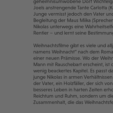
geheimnisumwobene Dorf Wichtelgrun
Joels anstrengende Tante Carlotta (
Junge vermisst jedoch den Vater un
Begleitung der Maus Miika (Sprecher:
Nikolas unterwegs eine Wahrheitselfe
Rentier – und lernt seine Bestimmu
Weihnachtsfilme gibt es viele und a
namens Weihnacht“ nach dem Roman v
einer neuen Prämisse. Wo der Weihna
Mann mit Rauschebart erscheint, ist 
wenig beackertes Kapitel. Es passt da
junge Nikolas in armen Verhältnissen
der Vater, ein Holzfäller, der sich v
besseres Leben in harten Zeiten erho
Reichtum und Ruhm, sondern um di
Zusammenhalt, die das Weihnachtsfes