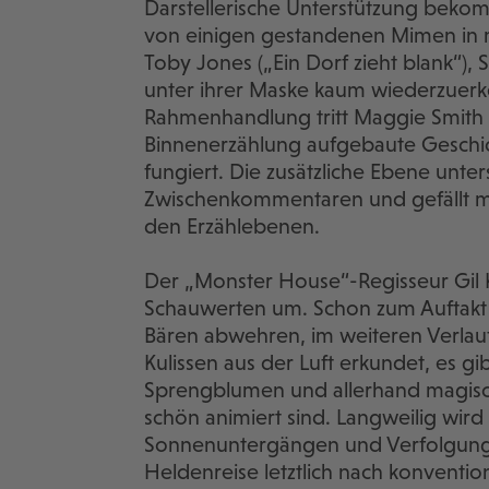
Darstellerische Unterstützung beko
von einigen gestandenen Mimen in m
Toby Jones („Ein Dorf zieht blank“),
unter ihrer Maske kaum wiederzuerke
Rahmenhandlung tritt Maggie Smith (
Binnenerzählung aufgebaute Geschicht
fungiert. Die zusätzliche Ebene unter
Zwischenkommentaren und gefällt mi
den Erzählebenen.
Der „Monster House“-Regisseur Gil K
Schauwerten um. Schon zum Auftakt 
Bären abwehren, im weiteren Verlau
Kulissen aus der Luft erkundet, es 
Sprengblumen und allerhand magisch
schön animiert sind. Langweilig wir
Sonnenuntergängen und Verfolgung
Heldenreise letztlich nach konvention