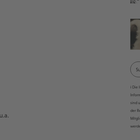
ℹ️ Di
Infor
sind 
der R
u.a.
Mitgl
werd