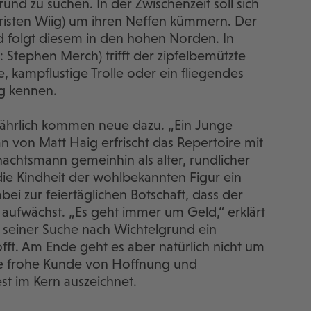
d zu suchen. In der Zwischenzeit soll sich
Kristen Wiig) um ihren Neffen kümmern. Der
d folgt diesem in den hohen Norden. In
 Stephen Merch) trifft der zipfelbemützte
, kampflustige Trolle oder ein fliegendes
ng kennen.
lljährlich kommen neue dazu. „Ein Junge
on Matt Haig erfrischt das Repertoire mit
chtsmann gemeinhin als alter, rundlicher
die Kindheit der wohlbekannten Figur ein
bei zur feiertäglichen Botschaft, dass der
 aufwächst. „Es geht immer um Geld,“ erklärt
on seiner Suche nach Wichtelgrund ein
fft. Am Ende geht es aber natürlich nicht um
e frohe Kunde von Hoffnung und
t im Kern auszeichnet.