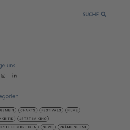
SUCHE
ge uns
egorien
LGEMEIN
CHARTS
FESTIVALS
FILME
MKRITIK
JETZT IM KINO
ESTE FILMKRITIKEN
NEWS
PRÄMIENFILME