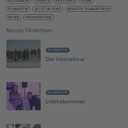
ALLGEMEIN
CHARTS
FESTIVALS
FILME
FILMKRITIK
JETZT IM KINO
NEUESTE FILMKRITIKEN
NEWS
PRÄMIENFILME
Neuste Filmkritiken
FILMKRITIK
Der Heimatlose
FILMKRITIK
Liebhaberinnen