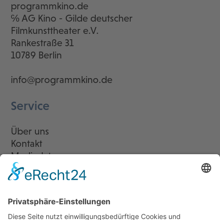
programmkino.de
℅ AG Kino - Gilde deutscher
Filmkunsttheater e.V.
Rankestraße 31
10789 Berlin
info@programmkino.de
Service
Über uns
Kontakt
Mediadaten
Newsletter
LogIn
Legal