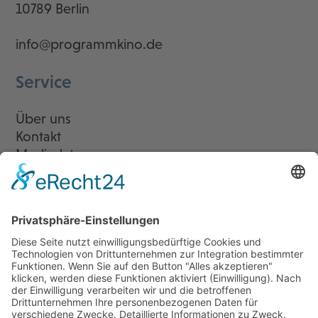
10789 Berlin
info@programmkino.de
Service
Über uns
Kontakt
Mediadaten
Newsletter
LogIn
Legal
Impressum
Datenschutzerklärung
Cookie-Einstellungen