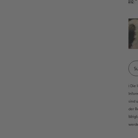
ℹ️ Di
Infor
sind 
der R
Mitgl
werd