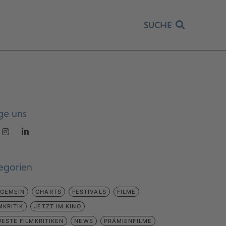
SUCHE
ge uns
egorien
LGEMEIN
CHARTS
FESTIVALS
FILME
MKRITIK
JETZT IM KINO
ESTE FILMKRITIKEN
NEWS
PRÄMIENFILME