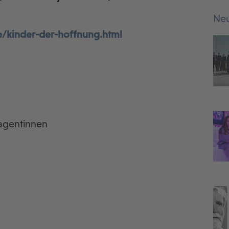
Neu
e/kinder-der-hoffnung.html
lmagentinnen