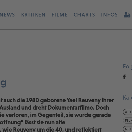
NEWS
KRITIKEN
FILME
CHARTS
INFOS
Fol
ng
Kat
hat auch die 1980 geborene Yael Reuveny ihrer
 Ausland und dreht Dokumentarfilme. Doch
AL
nie verloren, im Gegenteil, sie wurde gerade
FIL
offnung“ lässt sie nun alte
wie Reuveny um die 40, und reflektiert
NEU