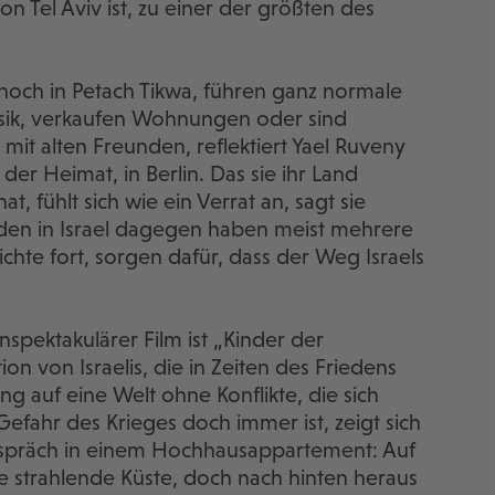
on Tel Aviv ist, zu einer der größten des
noch in Petach Tikwa, führen ganz normale
usik, verkaufen Wohnungen oder sind
it alten Freunden, reflektiert Yael Ruveny
n der Heimat, in Berlin. Das sie ihr Land
 fühlt sich wie ein Verrat an, sagt sie
raden in Israel dagegen haben meist mehrere
chte fort, sorgen dafür, dass der Weg Israels
nspektakulärer Film ist „Kinder der
on von Israelis, die in Zeiten des Friedens
g auf eine Welt ohne Konflikte, die sich
Gefahr des Krieges doch immer ist, zeigt sich
espräch in einem Hochhausappartement: Auf
die strahlende Küste, doch nach hinten heraus