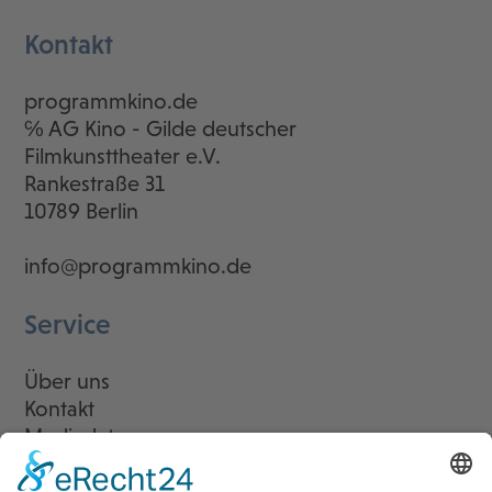
Kontakt
programmkino.de
℅ AG Kino - Gilde deutscher
Filmkunsttheater e.V.
Rankestraße 31
10789 Berlin
info@programmkino.de
Service
Über uns
Kontakt
Mediadaten
Newsletter
LogIn