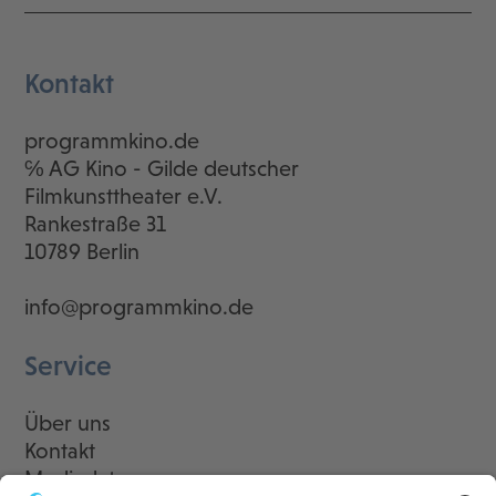
Kontakt
programmkino.de
℅ AG Kino - Gilde deutscher
Filmkunsttheater e.V.
Rankestraße 31
10789 Berlin
info@programmkino.de
Service
Über uns
Kontakt
Mediadaten