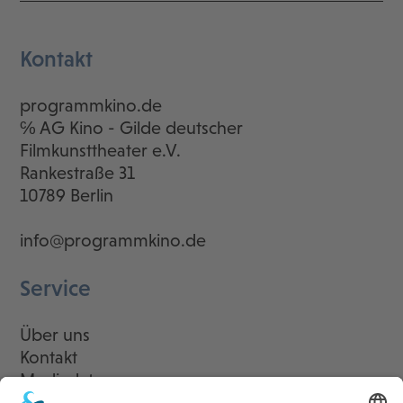
Kontakt
programmkino.de
℅ AG Kino - Gilde deutscher
Filmkunsttheater e.V.
Rankestraße 31
10789 Berlin
info@programmkino.de
Service
Über uns
Kontakt
Mediadaten
Newsletter