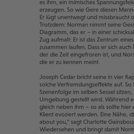
es ihm, ein mimisches Spannungsfel
erzeugen. So wie Gere diesen Mann
Er lügt unentwegt und missbraucht
Trotzdem: Norman nimmt seine Gesch
Diagramm, das er – in einer schicks
Zug aufmalt: Er ist das Zentrum eine
zusammen laufen. Dass er sich auch I
der die Zeit eingefroren ist, und No
die er zu kennen meint.
Joseph Cedar bricht seine in vier Kap
solche Verfremdungseffekte auf. So b
Szenenfolge im selben Sessel sitzen,
Umgebung gestellt wird. Während er 
gleich neben ihm – so als sollte hi
Klient evoziert werden. Eine Nähe, d
about you,“ sagt Charlotte Gainsbou
Wiedersehen und bringt damit Norma