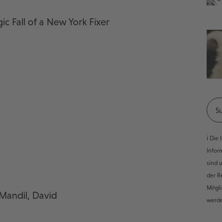
c Fall of a New York Fixer
ℹ️ Di
Infor
sind 
der R
Mitgl
 Mandil, David
werd