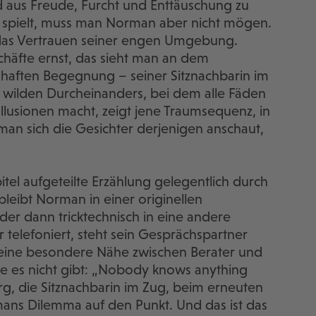
d aus Freude, Furcht und Enttäuschung zu
 spielt, muss man Norman aber nicht mögen.
 das Vertrauen seiner engen Umgebung.
äfte ernst, das sieht man an dem
alhaften Begegnung – seiner Sitznachbarin im
s wilden Durcheinanders, bei dem alle Fäden
llusionen macht, zeigt jene Traumsequenz, in
rman sich die Gesichter derjenigen anschaut,
itel aufgeteilte Erzählung gelegentlich durch
leibt Norman in einer originellen
 der dann tricktechnisch in eine andere
telefoniert, steht sein Gesprächspartner
er eine besondere Nähe zwischen Berater und
ie es nicht gibt: „Nobody knows anything
rg, die Sitznachbarin im Zug, beim erneuten
ns Dilemma auf den Punkt. Und das ist das