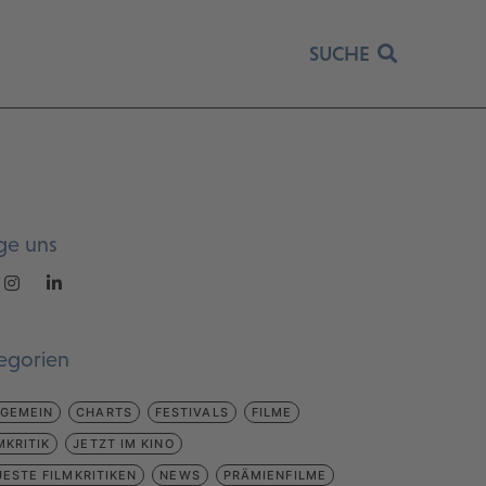
SUCHE
ge uns
egorien
LGEMEIN
CHARTS
FESTIVALS
FILME
MKRITIK
JETZT IM KINO
ESTE FILMKRITIKEN
NEWS
PRÄMIENFILME