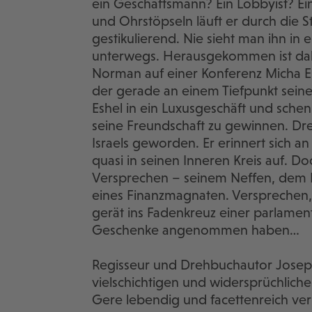
ein Geschäftsmann? Ein Lobbyist? Ei
und Ohrstöpseln läuft er durch die 
gestikulierend. Nie sieht man ihn in e
unterwegs. Herausgekommen ist dabei
Norman auf einer Konferenz Micha Eshe
der gerade an einem Tiefpunkt sein
Eshel in ein Luxusgeschäft und sche
seine Freundschaft zu gewinnen. Drei
Israels geworden. Er erinnert sich 
quasi in seinen Inneren Kreis auf. 
Versprechen – seinem Neffen, dem R
eines Finanzmagnaten. Versprechen, 
gerät ins Fadenkreuz einer parlamen
Geschenke angenommen haben…
Regisseur und Drehbuchautor Josep
vielschichtigen und widersprüchlich
Gere lebendig und facettenreich ver