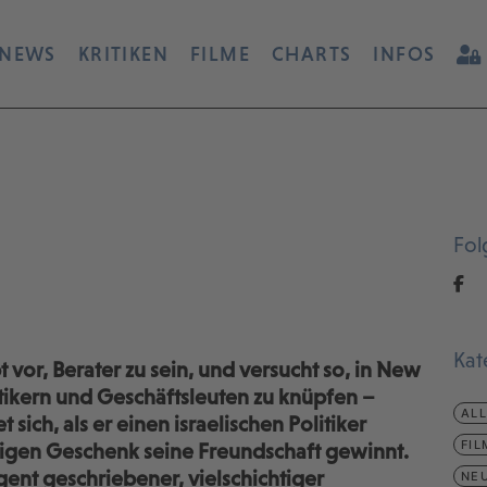
NEWS
KRITIKEN
FILME
CHARTS
INFOS
Fol
Kat
t vor, Berater zu sein, und versucht so, in New
itikern und Geschäftsleuten zu knüpfen –
AL
 sich, als er einen israelischen Politiker
FIL
igen Geschenk seine Freundschaft gewinnt.
gent geschriebener, vielschichtiger
NEU