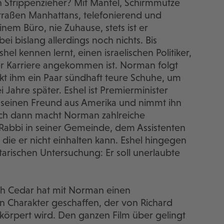
n Strippenzieher? Mit Mantel, Schirmmütze
Straßen Manhattans, telefonierend und
inem Büro, nie Zuhause, stets ist er
 bislang allerdings noch nichts. Bis
l kennen lernt, einen israelischen Politiker,
er Karriere angekommen ist. Norman folgt
nkt ihm ein Paar sündhaft teure Schuhe, um
 Jahre später. Eshel ist Premierminister
an seinen Freund aus Amerika und nimmt ihn
Doch dann macht Norman zahlreiche
abbi in seiner Gemeinde, dem Assistenten
die er nicht einhalten kann. Eshel hingegen
tarischen Untersuchung: Er soll unerlaubte
h Cedar hat mit Norman einen
en Charakter geschaffen, der von Richard
körpert wird. Den ganzen Film über gelingt