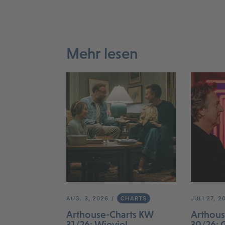
Mehr lesen
AUG. 3, 2026
CHARTS
JULI 27, 2
Arthouse-Charts KW
Arthous
31/26: Wieviel
30/26: 