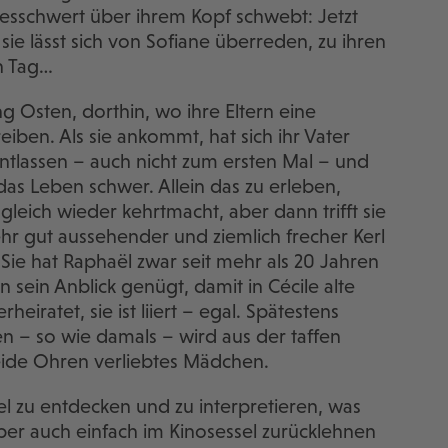
esschwert über ihrem Kopf schwebt: Jetzt
 sie lässt sich von Sofiane überreden, zu ihren
en Tag…
ng Osten, dorthin, wo ihre Eltern eine
ben. Als sie ankommt, hat sich ihr Vater
tlassen – auch nicht zum ersten Mal – und
das Leben schwer. Allein das zu erleben,
 gleich wieder kehrtmacht, aber dann trifft sie
sehr gut aussehender und ziemlich frecher Kerl
Sie hat Raphaël zwar seit mehr als 20 Jahren
 sein Anblick genügt, damit in Cécile alte
eiratet, sie ist liiert – egal. Spätestens
 – so wie damals – wird aus der taffen
eide Ohren verliebtes Mädchen.
el zu entdecken und zu interpretieren, was
ber auch einfach im Kinosessel zurücklehnen