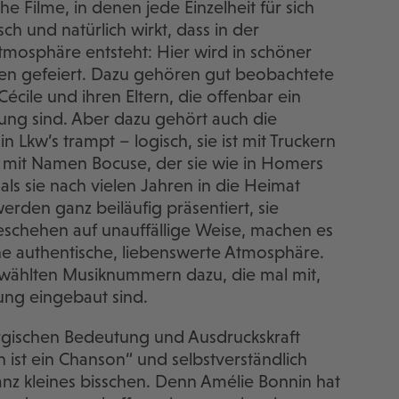
he Filme, in denen jede Einzelheit für sich
ch und natürlich wirkt, dass in der
tmosphäre entsteht: Hier wird in schöner
ichen gefeiert. Dazu gehören gut beobachtete
Cécile und ihren Eltern, die offenbar ein
hung sind. Aber dazu gehört auch die
in Lkw’s trampt – logisch, sie ist mit Truckern
 mit Namen Bocuse, der sie wie in Homers
als sie nach vielen Jahren in die Heimat
rden ganz beiläufig präsentiert, sie
eschehen auf unauffällige Weise, machen es
ne authentische, liebenswerte Atmosphäre.
wählten Musiknummern dazu, die mal mit,
ung eingebaut sind.
urgischen Bedeutung und Ausdruckskraft
 ist ein Chanson“ und selbstverständlich
anz kleines bisschen. Denn Amélie Bonnin hat