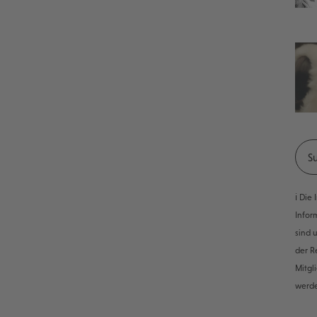
ℹ️ Di
Infor
sind 
der R
Mitgl
werd