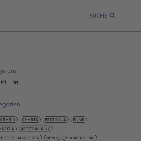
SUCHE
ge uns
egorien
LGEMEIN
CHARTS
FESTIVALS
FILME
MKRITIK
JETZT IM KINO
ESTE FILMKRITIKEN
NEWS
PRÄMIENFILME