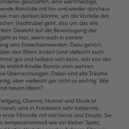
onderes geschaffen: eine warmherzige,
ende Komödie mit hin und wieder durchaus
, wie man denken könnte, um die Vorteile des
hen Stadttrubel geht, also um das alte
rkem Gewicht auf die Bevorzugung der
 geht es hier, wenn auch in extrem
mung ums Erwachsenwerden. Dazu gehört,
ber den Eltern ändert (und vielleicht auch
hmal gut und heilsam sein kann, sich von der
de erzählt Amélie Bonnin vom wahren
ose Überraschungen. Dabei sind alte Träume
g, aber vielleicht gar nicht so wichtig. Wie
und neuen Ideen?
Tiefgang, Charme, Humor und Musik ist
Armanet, eine in Frankreich sehr bekannte
 erste Filmrolle mit viel Verve und Einsatz. Sie
so temperamentvoll wie ein kleiner Spatz,