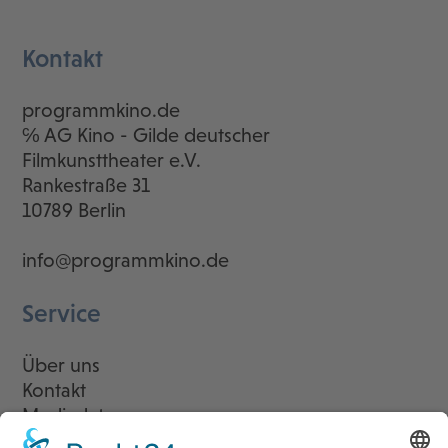
Kontakt
programmkino.de
℅ AG Kino - Gilde deutscher
Filmkunsttheater e.V.
Rankestraße 31
10789 Berlin
info@programmkino.de
Service
Über uns
Kontakt
Mediadaten
Newsletter