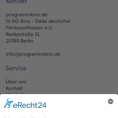
Kontakt
programmkino.de
℅ AG Kino - Gilde deutscher
Filmkunsttheater e.V.
Rankestraße 31
10789 Berlin
info@programmkino.de
Service
Über uns
Kontakt
Mediadaten
Newsletter
LogIn