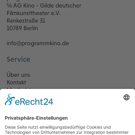
℅ AG Kino - Gilde deutscher
Filmkunsttheater e.V.
Rankestraße 31
10789 Berlin
info@programmkino.de
Service
Über uns
Kontakt
Mediadaten
Newsletter
LogIn
Legal