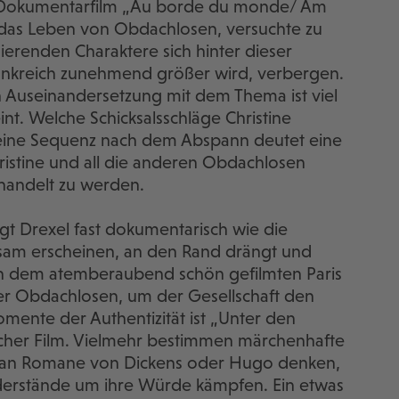
en Dokumentarfilm „Au borde du monde/ Am
r das Leben von Obdachlosen, versuchte zu
nierenden Charaktere sich hinter dieser
ankreich zunehmend größer wird, verbergen.
en Auseinandersetzung mit dem Thema ist viel
eint. Welche Schicksalsschläge Christine
 – eine Sequenz nach dem Abspann deutet eine
ristine und all die anderen Obdachlosen
andelt zu werden.
igt Drexel fast dokumentarisch wie die
ebsam erscheinen, an den Rand drängt und
hen dem atemberaubend schön gefilmten Paris
r Obdachlosen, um der Gesellschaft den
omente der Authentizität ist „Unter den
tischer Film. Vielmehr bestimmen märchenhafte
an Romane von Dickens oder Hugo denken,
derstände um ihre Würde kämpfen. Ein etwas