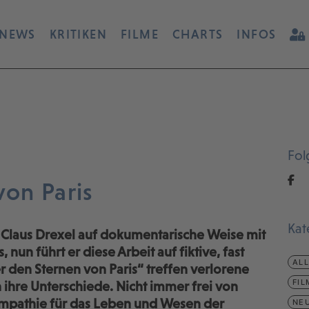
NEWS
KRITIKEN
FILME
CHARTS
INFOS
Fol
von Paris
Kat
h Claus Drexel auf dokumentarische Weise mit
un führt er diese Arbeit auf fiktive, fast
AL
r den Sternen von Paris“ treffen verlorene
FIL
ihre Unterschiede. Nicht immer frei von
ympathie für das Leben und Wesen der
NEU