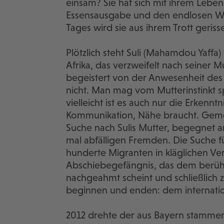
einsam? Sie hat sich mit ihrem Leben
Essensausgabe und den endlosen Wa
Tages wird sie aus ihrem Trott geriss
Plötzlich steht Suli (Mahamdou Yaffa) 
Afrika, das verzweifelt nach seiner M
begeistert von der Anwesenheit des
nicht. Man mag vom Mutterinstinkt s
vielleicht ist es auch nur die Erkenn
Kommunikation, Nähe braucht. Geme
Suche nach Sulis Mutter, begegnet 
mal abfälligen Fremden. Die Suche fü
hunderte Migranten in kläglichen Ver
Abschiebegefängnis, das dem berüh
nachgeahmt scheint und schließlich z
beginnen und enden: dem internatio
2012 drehte der aus Bayern stammend