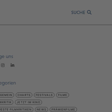
SUCHE
ge uns
egorien
LGEMEIN
CHARTS
FESTIVALS
FILME
MKRITIK
JETZT IM KINO
ESTE FILMKRITIKEN
NEWS
PRÄMIENFILME