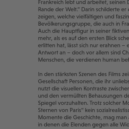
Frankreich lebt und arbeitet, sein
Rande der Welt.“ Darin schilderte e
zeigen, welche vielfältigen und faszi
Bevölkerungsgruppe, die auch in Fr
Auch die Hauptfigur in seiner fiktiv
mehr, als es auf den ersten Blick sch
erlitten hat, lässt sich nur erahnen
Antwort an – doch vor allem sind Ch
Menschen, die verdienen human beh
In den stärksten Szenen des Films ze
Gesellschaft Personen, die ihr unli
nutzt die visuellen Kontraste zwisc
und den vermüllten Behausungen de
Spiegel vorzuhalten. Trotz solcher M
Sternen von Paris“ kein sozialrealis
Momente die Geschichte, mag man 
in denen die Elenden gegen alle Wi