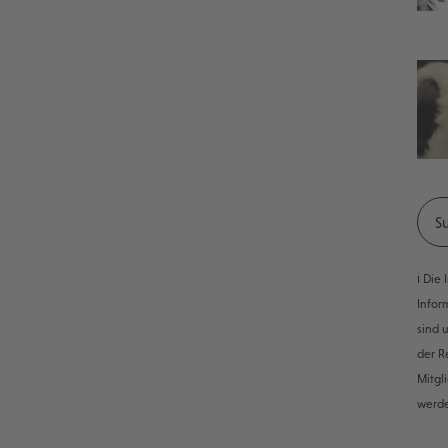
ℹ️ Di
Infor
sind 
der R
Mitgl
werd