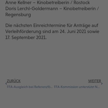
Anne Kellner – Kinobetreiberin / Rostock
Doris Lerchl-Goldermann – Kinobetreiberin /
Regensburg
Die nächsten Einreichtermine für Anträge auf
Verleihförderung sind am 24. Juni 2021 sowie
17. September 2021.
ZURÜCK
WEITER
FFA-Ausgleich bei Referenzförderungen
FFA-Kommission unterstützt Neustarts mit 2,5 Mio. Euro für Verleih-, Weltvertriebs und Videoförderung