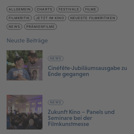
ALLGEMEIN
CHARTS
FESTIVALS
FILME
FILMKRITIK
JETZT IM KINO
NEUESTE FILMKRITIKEN
NEWS
PRÄMIENFILME
Neuste Beiträge
NEWS
Cinéfête-Jubiläumsausgabe zu
Ende gegangen
NEWS
Zukunft Kino – Panels und
Seminare bei der
Filmkunstmesse