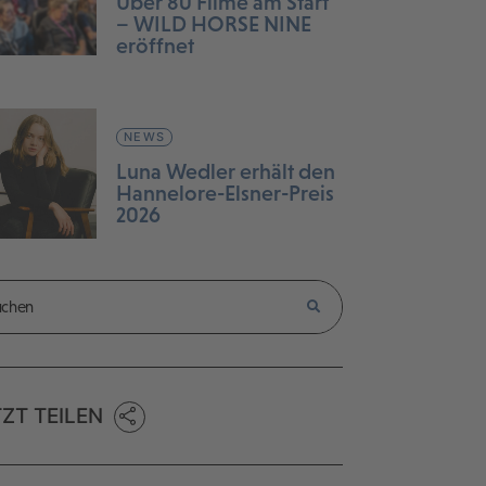
Über 80 Filme am Start
– WILD HORSE NINE
eröffnet
NEWS
Luna Wedler erhält den
Hannelore-Elsner-Preis
2026
TZT TEILEN