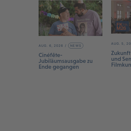
AUG. 5, 2
AUG. 6, 2026
NEWS
Zukunft
Cinéfête-
und Sem
Jubiläumsausgabe zu
Filmku
Ende gegangen