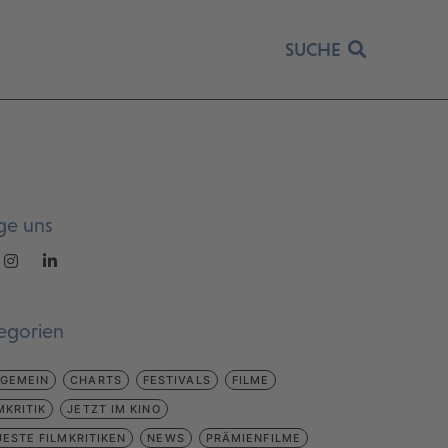
SUCHE
ge uns
egorien
LGEMEIN
CHARTS
FESTIVALS
FILME
MKRITIK
JETZT IM KINO
ESTE FILMKRITIKEN
NEWS
PRÄMIENFILME