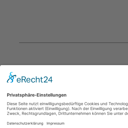
Kontakt
Servic
programmkino.de
Über un
℅ AG Kino - Gilde deutscher
Kontakt
Filmkunsttheater e.V.
Mediad
Rankestraße 31
Newslet
10789 Berlin
LogIn