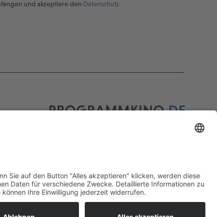
pfangen und akzeptiere den
Datenschutz.
Programmkino.de richtet sich an Film- und
Kinobegeisterte jeden Geschlechts. Zur besseren
Lesbarkeit haben wir uns aber entschlossen, auf
eine Doppelnennung oder Genderzeichen zu
verzichten. Wo möglich setzen wir auf eine
genderneutrale Bezeichnung.