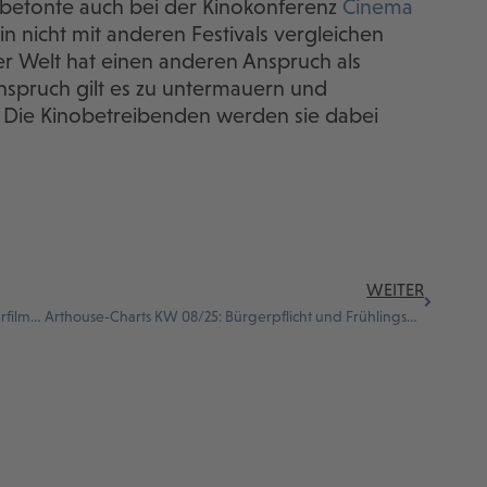
 betonte auch bei der Kinokonferenz
Cinema
lin nicht mit anderen Festivals vergleichen
der Welt hat einen anderen Anspruch als
spruch gilt es zu untermauern und
. Die Kinobetreibenden werden sie dabei
WEITER
CICAE-Jurys im Panorama und Forum geben Siegerfilme bekannt
Arthouse-Charts KW 08/25: Bürgerpflicht und Frühlingsanfang