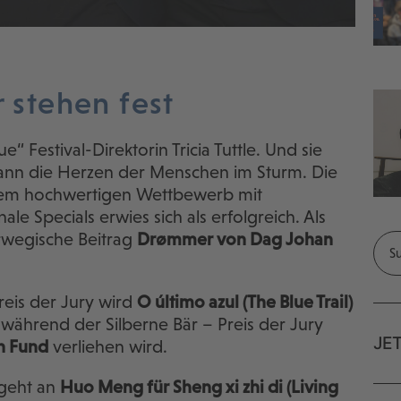
r stehen fest
e“ Festival-Direktorin Tricia Tuttle. Und sie
wann die Herzen der Menschen im Sturm. Die
inem hochwertigen Wettbewerb mit
le Specials erwies sich als erfolgreich. Als
orwegische Beitrag
Drømmer von Dag Johan
eis der Jury wird
O último azul (The Blue Trail)
während der Silberne Bär – Preis der Jury
JE
n Fund
verliehen wird.
 geht an
Huo Meng für Sheng xi zhi di (Living