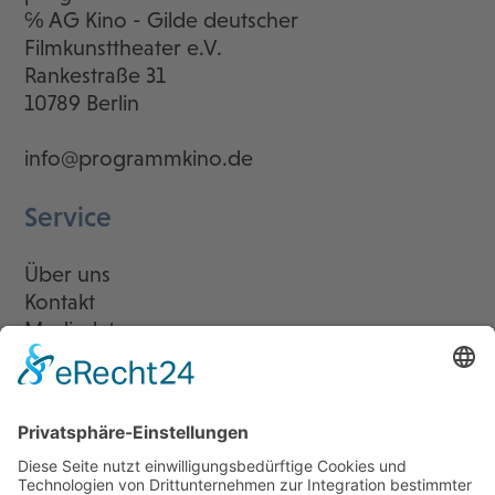
℅ AG Kino - Gilde deutscher
Filmkunsttheater e.V.
Rankestraße 31
10789 Berlin
info@programmkino.de
Service
Über uns
Kontakt
Mediadaten
Newsletter
LogIn
Legal