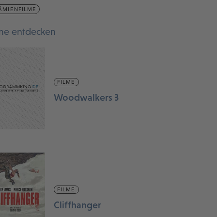
ÄMIENFILME
lme entdecken
FILME
Woodwalkers 3
FILME
Cliffhanger