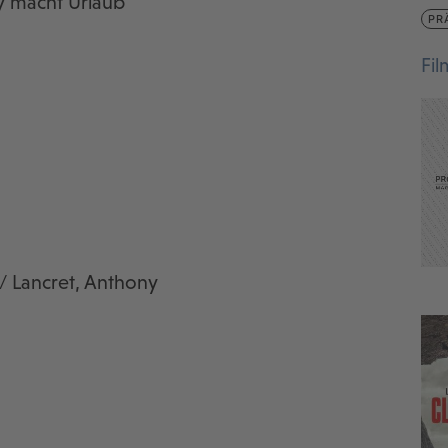
y macht Urlaub
PR
Fi
/ Lancret, Anthony