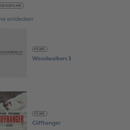
ÄMIENFILME
lme entdecken
FILME
Woodwalkers 3
FILME
Cliffhanger