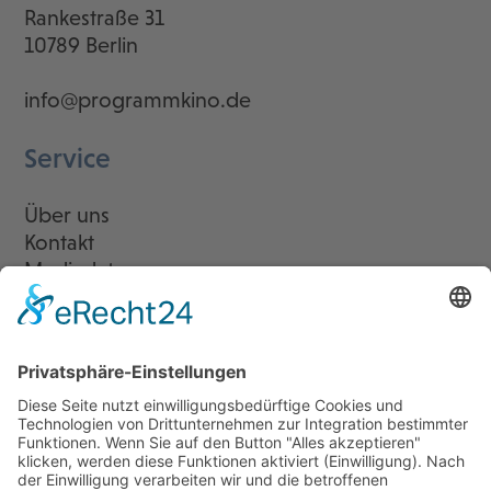
Rankestraße 31
10789 Berlin
info@programmkino.de
Service
Über uns
Kontakt
Mediadaten
Newsletter
LogIn
Legal
Impressum
Datenschutzerklärung