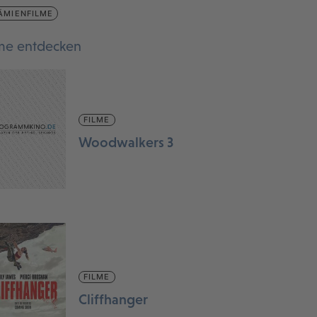
ÄMIENFILME
lme entdecken
FILME
Woodwalkers 3
FILME
Cliffhanger