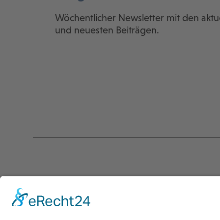
Wöchentlicher Newsletter mit den aktu
und neuesten Beiträgen.
Kontakt
Servic
programmkino.de
Über un