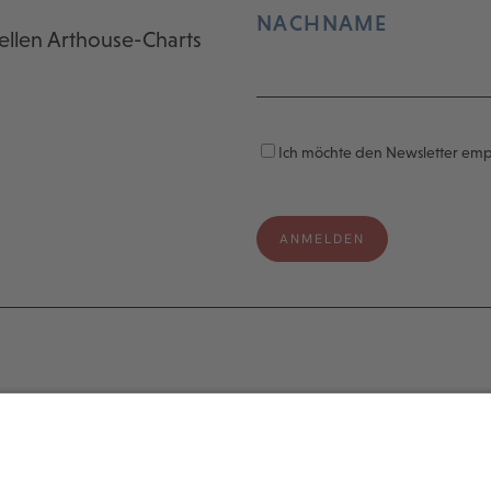
NACHNAME
ellen Arthouse-Charts
Ich möchte den Newsletter em
e
Legal
s
Impressum