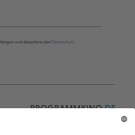
pfangen und akzeptiere den
Datenschutz.
Programmkino.de richtet sich an Film- und