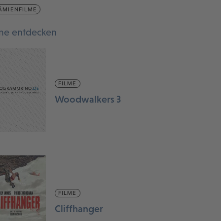
ÄMIENFILME
lme entdecken
FILME
Woodwalkers 3
FILME
Cliffhanger