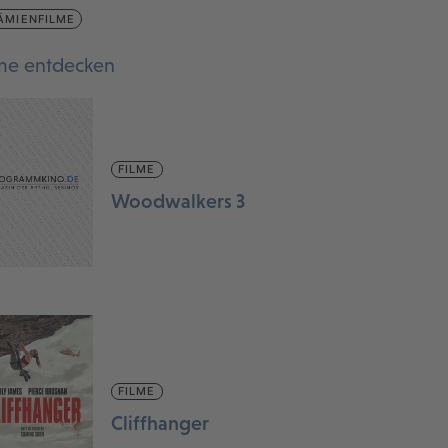
ÄMIENFILME
lme entdecken
FILME
Woodwalkers 3
FILME
Cliffhanger