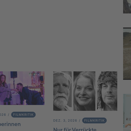
2026
FILMKRITIK
DEZ. 3, 2026
FILMKRITIK
berinnen
Nur für Verrückte