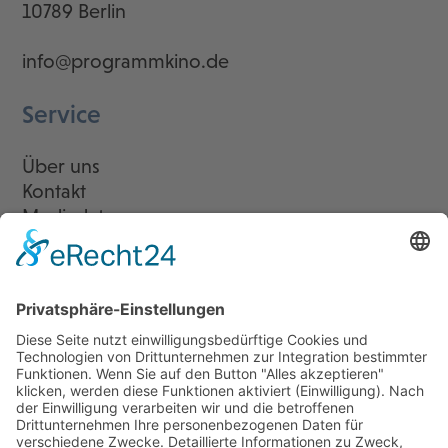
10789 Berlin
info@programmkino.de
Service
Über uns
Kontakt
Mediadaten
Newsletter
LogIn
Legal
Impressum
Datenschutzerklärung
Cookie-Einstellungen