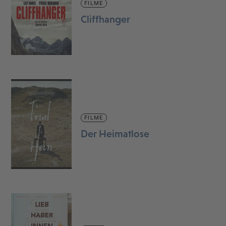
FILME
Cliffhanger
FILME
Der Heimatlose