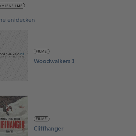
ÄMIENFILME
lme entdecken
FILME
Woodwalkers 3
FILME
Cliffhanger