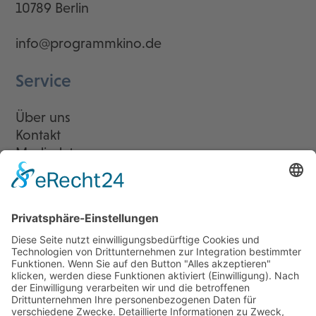
10789 Berlin
info@programmkino.de
Service
Über uns
Kontakt
Mediadaten
Newsletter
LogIn
Legal
Impressum
Datenschutzerklärung
Cookie-Einstellungen