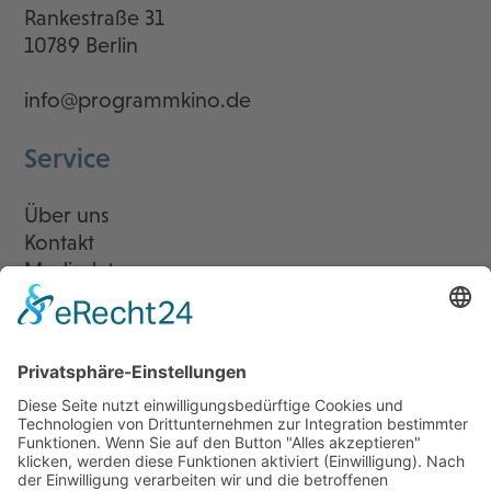
Rankestraße 31
10789 Berlin
info@programmkino.de
Service
Über uns
Kontakt
Mediadaten
Newsletter
LogIn
Legal
Impressum
Datenschutzerklärung