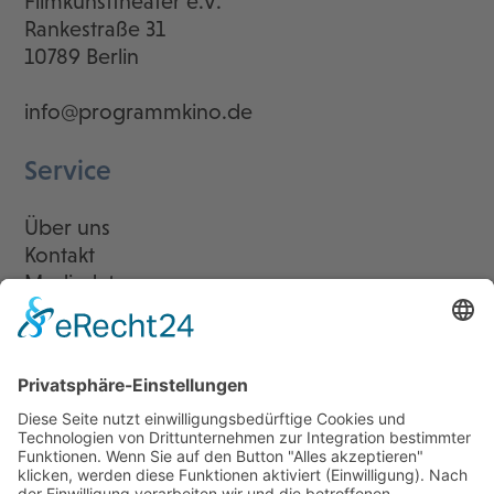
Filmkunsttheater e.V.
Rankestraße 31
10789 Berlin
info@programmkino.de
Service
Über uns
Kontakt
Mediadaten
Newsletter
LogIn
Legal
Impressum
Datenschutzerklärung