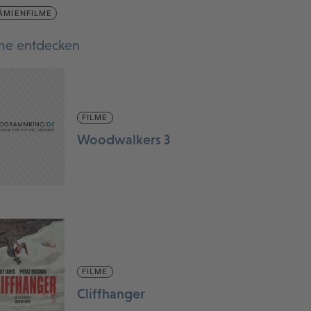
ÄMIENFILME
lme entdecken
FILME
Woodwalkers 3
FILME
Cliffhanger