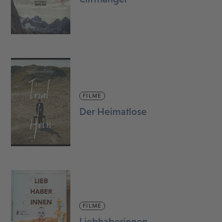
FILME
Der Heimatlose
FILME
Liebhaberinnen