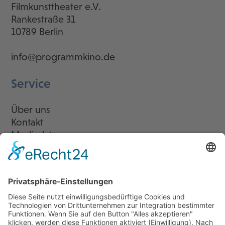
Filmkunsttheater e.V.
Rankestraße 31
10789 Berlin
info@programmkino.de
Service
Über uns
Kontakt
Mediadaten
Newsletter
LogIn
Legal
Impressum
Datenschutzerklärung