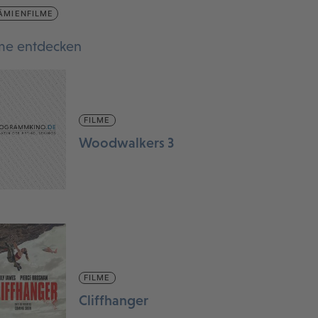
ÄMIENFILME
lme entdecken
FILME
Woodwalkers 3
FILME
Cliffhanger