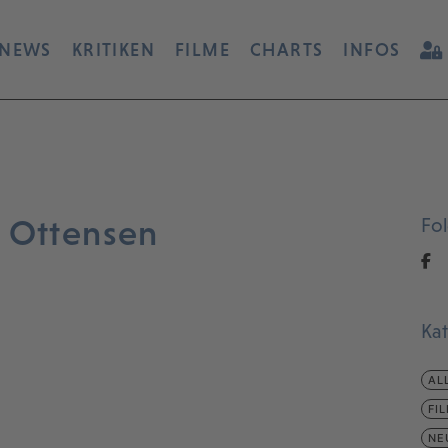
NEWS
KRITIKEN
FILME
CHARTS
INFOS
n Ottensen
Fo
Ka
AL
FI
NE