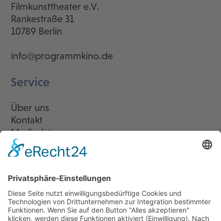
Filmkunsttheater e.V.
Rankestraße 31
10789 Berlin
info@programmkino.de
Service
Über uns
Kontakt
Mediadaten
Newsletter
LogIn
Legal
Impressum
Datenschutzerklärung