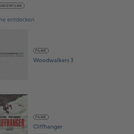
ÄMIENFILME
lme entdecken
FILME
Woodwalkers 3
FILME
Cliffhanger