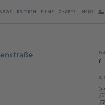
NEWS
KRITIKEN
FILME
CHARTS
INFOS
denstraße
Fo
Ka
AL
FI
NE