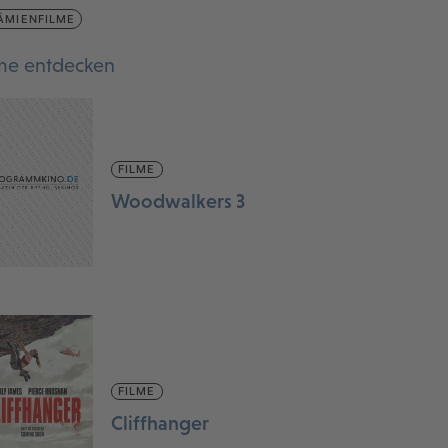
ÄMIENFILME
lme entdecken
FILME
Woodwalkers 3
FILME
Cliffhanger