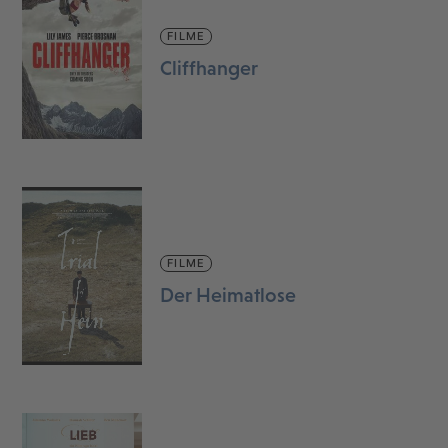
FILME
Cliffhanger
FILME
Der Heimatlose