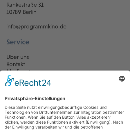
Rankestraße 31
10789 Berlin
info@programmkino.de
Service
Über uns
Kontakt
Mediadaten
Newsletter
LogIn
Legal
Impressum
Datenschutzerklärung