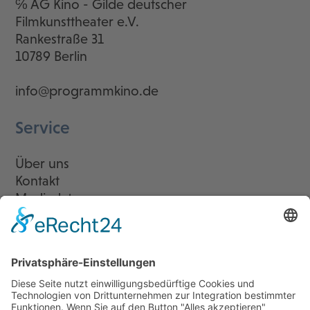
℅ AG Kino - Gilde deutscher
Filmkunsttheater e.V.
Rankestraße 31
10789 Berlin
info@programmkino.de
Service
Über uns
Kontakt
Mediadaten
Newsletter
LogIn
Legal
Impressum