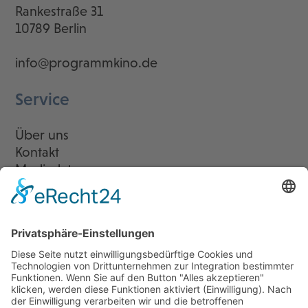
Rankestraße 31
10789 Berlin
info@programmkino.de
Service
Über uns
Kontakt
Mediadaten
Newsletter
LogIn
Legal
Impressum
Datenschutzerklärung