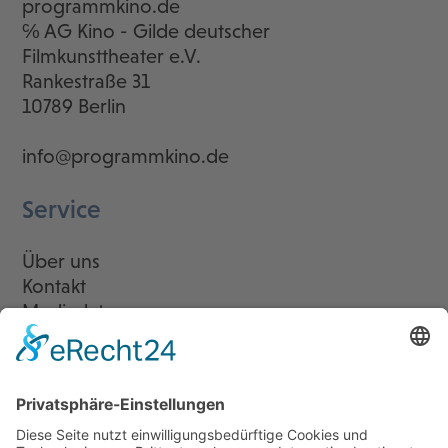
programmkino.de
℅ AG Kino - Gilde deutscher
Filmkunsttheater e.V.
Rankestraße 31
10789 Berlin
info@programmkino.de
Service
Über uns
Kontakt
Mediadaten
Newsletter
LogIn
Legal