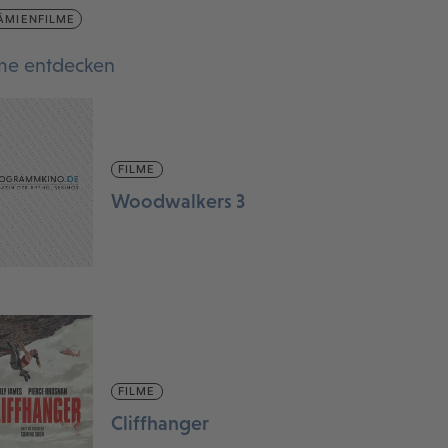
ÄMIENFILME
lme entdecken
FILME
Woodwalkers 3
FILME
Cliffhanger