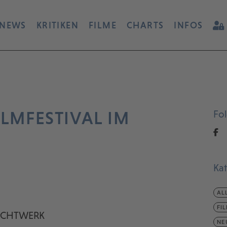
NEWS
KRITIKEN
FILME
CHARTS
INFOS
ILMFESTIVAL IM
Fo
Ka
AL
FI
LICHTWERK
NE