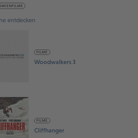
ÄMIENFILME
lme entdecken
FILME
Woodwalkers 3
FILME
Cliffhanger