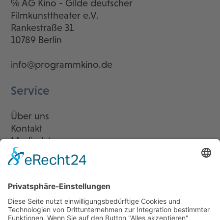
℅ AG Kino - Gilde deutscher
Filmkunsttheater e.V.
Rankestraße 31
10789 Berlin
info@programmkino.de
Service
Über uns
Kontakt
Mediadaten
Newsletter
LogIn
Legal
Impressum